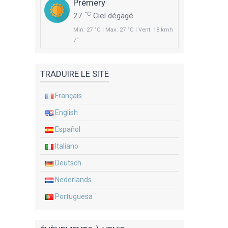
Prémery
°C
27
Ciel dégagé
Min: 27 °C | Max: 27 °C | Vent: 18 kmh
7°
TRADUIRE LE SITE
Français
English
Español
Italiano
Deutsch
Nederlands
Portuguesa