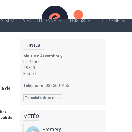
ALBUM
VIE QUOTIDIENNE
LOISIRS
TOURISME
CONTACT
Mairie d'Arzembouy
Le Bourg
58700
France
Téléphone : 0386601466
la vie
Formulaire de contact
 les
MÉTÉO
 validé
Prémery