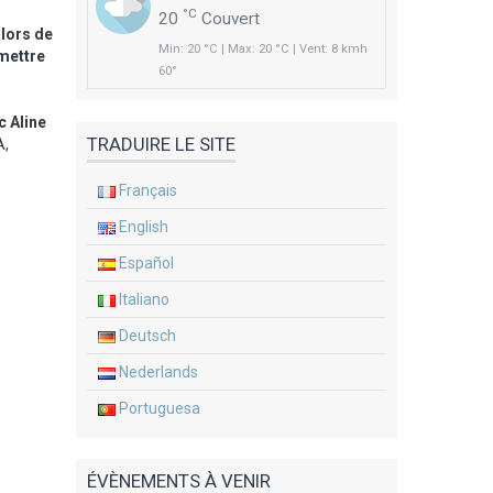
°C
20
Couvert
 lors de
Min: 20 °C | Max: 20 °C | Vent: 8 kmh
mettre
60°
c Aline
TRADUIRE LE SITE
A,
Français
English
Español
Italiano
Deutsch
Nederlands
Portuguesa
ÉVÈNEMENTS À VENIR