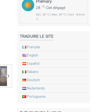
Prémery
°C
28
Ciel dégagé
Min: 28 °C | Max: 28 °C | Vent: 18 kmh
7°
TRADUIRE LE SITE
Français
English
Español
Italiano
Deutsch
Nederlands
Portuguesa